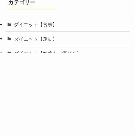
カテゴリー
ダイエット【食事】
ダイエット【運動】
ダイエット【始め方・痩せ方】
プライバシー
ダイエット【関連情報】
メニュー
ホーム
利用規約
広告ポリシー
運営者情報
お問い合わせ
ポリシー
人気記事