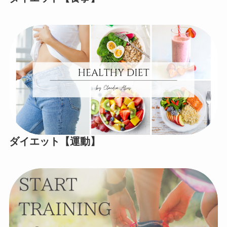
ダイエット【運動】