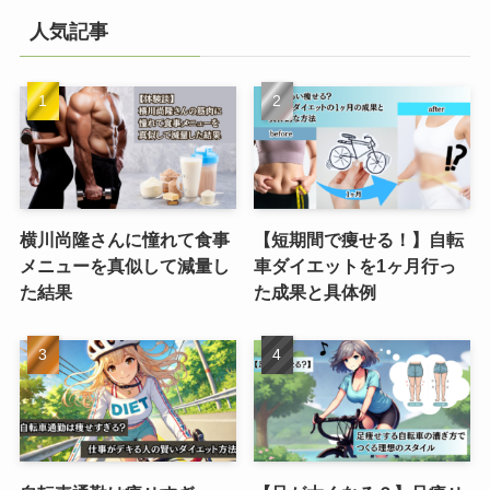
人気記事
横川尚隆さんに憧れて食事
【短期間で痩せる！】自転
メニューを真似して減量し
車ダイエットを1ヶ月行っ
た結果
た成果と具体例