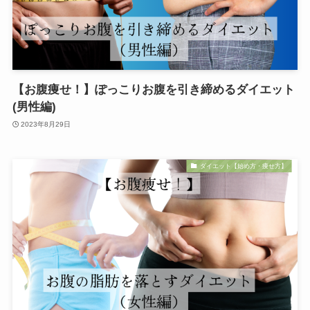
【お腹痩せ！】ぽっこりお腹を引き締めるダイエット
(男性編)
2023年8月29日
ダイエット【始め方・痩せ方】