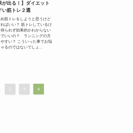
果が出る！】ダイエット
すい筋トレ２選
ため筋トレをしようと思うけど
ればいい？ 筋トレしているけ
を得られず効果的かわからない
レでいいの？ ランニングの方
やすい？ こういった事でお悩
ゃるのではないでしょ...
.
2
3
4