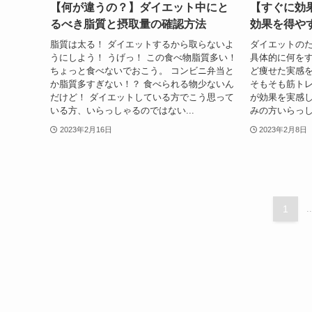
【何が違うの？】ダイエット中にと
【すぐに効
るべき脂質と摂取量の確認方法
効果を得や
脂質は太る！ ダイエットするから取らないよ
ダイエットの
うにしよう！ うげっ！ この食べ物脂質多い！
具体的に何をす
ちょっと食べないでおこう。 コンビニ弁当と
ど痩せた実感
か脂質多すぎない！？ 食べられる物少ないん
そもそも筋ト
だけど！ ダイエットしている方でこう思って
が効果を実感し
いる方、いらっしゃるのではない...
みの方いらっし
2023年2月16日
2023年2月8日
1
..