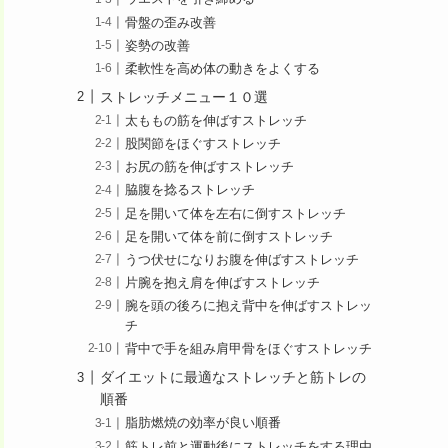
骨盤の歪み改善
姿勢の改善
柔軟性を高め体の動きをよくする
ストレッチメニュー１０選
太ももの筋を伸ばすストレッチ
股関節をほぐすストレッチ
お尻の筋を伸ばすストレッチ
脇腹を捻るストレッチ
足を開いて体を左右に倒すストレッチ
足を開いて体を前に倒すストレッチ
うつ伏せになりお腹を伸ばすストレッチ
片腕を抱え肩を伸ばすストレッチ
腕を頭の後ろに抱え背中を伸ばすストレッ
チ
背中で手を組み肩甲骨をほぐすストレッチ
ダイエットに最適なストレッチと筋トレの
順番
脂肪燃焼の効率が良い順番
筋トレ前と運動後にストレッチをする理由